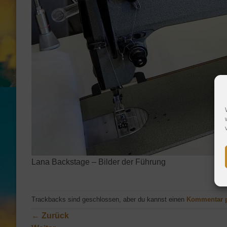
Lana Backstage – Bilder der Führung
Trackbacks sind geschlossen, aber du kannst einen
Kommentar 
←
Zurück