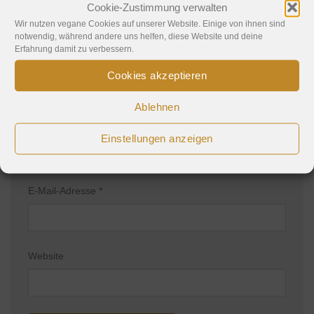
Kommentar
*
Cookie-Zustimmung verwalten
Wir nutzen vegane Cookies auf unserer Website. Einige von ihnen sind
notwendig, während andere uns helfen, diese Website und deine
Erfahrung damit zu verbessern.
Cookies akzeptieren
Ablehnen
Name
*
Einstellungen anzeigen
E-Mail-Adresse
*
Website