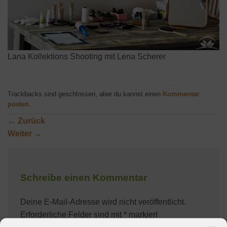
Lana Kollektions Shooting mit Lena Scherer
Trackbacks sind geschlossen, aber du kannst einen
Kommentar
posten
.
←
Zurück
Weiter
→
Schreibe einen Kommentar
Deine E-Mail-Adresse wird nicht veröffentlicht.
Erforderliche Felder sind mit
*
markiert