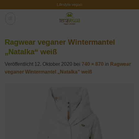
Zum
Lifestyle vegan
Inhalt
springen
Ragwear veganer Wintermantel
„Natalka“ weiß
Veröffentlicht
12. Oktober 2020
bei
740 × 870
in
Ragwear
veganer Wintermantel „Natalka“ weiß