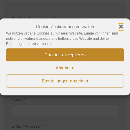
Schreibe einen Kommentar
Cookie-Zustimmung verwalten
Deine E-Mail-Adresse wird nicht veröffentlicht.
Wir nutzen vegane Cookies auf unserer Website. Einige von ihnen sind
notwendig, während andere uns helfen, diese Website und deine
Erforderliche Felder sind mit
*
markiert
Erfahrung damit zu verbessern.
Kommentar
*
Cookies akzeptieren
Ablehnen
Einstellungen anzeigen
Name
*
E-Mail-Adresse
*