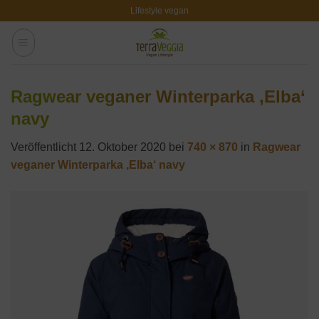
Zum
Lifestyle vegan
Inhalt
springen
Ragwear veganer Winterparka ‚Elba‘
navy
Veröffentlicht
12. Oktober 2020
bei
740 × 870
in
Ragwear
veganer Winterparka ‚Elba‘ navy