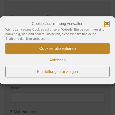
Schreibe einen Kommentar
Cookie-Zustimmung verwalten
Deine E-Mail-Adresse wird nicht veröffentlicht.
Wir nutzen vegane Cookies auf unserer Website. Einige von ihnen sind
notwendig, während andere uns helfen, diese Website und deine
Erforderliche Felder sind mit
*
markiert
Erfahrung damit zu verbessern.
Kommentar
*
Cookies akzeptieren
Ablehnen
Einstellungen anzeigen
Name
*
E-Mail-Adresse
*