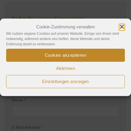
Schreibe einen Kommentar
Cookie-Zustimmung verwalten
Deine E-Mail-Adresse wird nicht veröffentlicht.
Wir nutzen vegane Cookies auf unserer Website. Einige von ihnen sind
notwendig, während andere uns helfen, diese Website und deine
Erforderliche Felder sind mit
*
markiert
Erfahrung damit zu verbessern.
Kommentar
*
Cookies akzeptieren
Ablehnen
Einstellungen anzeigen
Name
*
E-Mail-Adresse
*