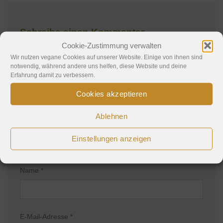
Schreibe einen Kommentar
Cookie-Zustimmung verwalten
Deine E-Mail-Adresse wird nicht veröffentlicht.
Wir nutzen vegane Cookies auf unserer Website. Einige von ihnen sind
notwendig, während andere uns helfen, diese Website und deine
Erforderliche Felder sind mit
*
markiert
Erfahrung damit zu verbessern.
Kommentar
*
Cookies akzeptieren
Ablehnen
Einstellungen anzeigen
Name
*
E-Mail-Adresse
*