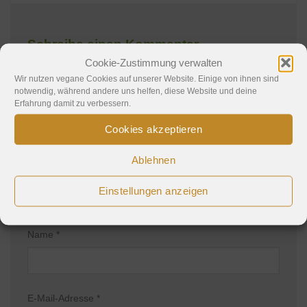
Schreibe einen Kommentar
Cookie-Zustimmung verwalten
Deine E-Mail-Adresse wird nicht veröffentlicht.
Wir nutzen vegane Cookies auf unserer Website. Einige von ihnen sind
notwendig, während andere uns helfen, diese Website und deine
Erforderliche Felder sind mit
*
markiert
Erfahrung damit zu verbessern.
Kommentar
*
Cookies akzeptieren
Ablehnen
Einstellungen anzeigen
Name
*
E-Mail-Adresse
*