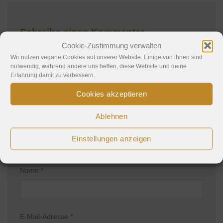
Schreibe einen Kommentar
Cookie-Zustimmung verwalten
Deine E-Mail-Adresse wird nicht veröffentlicht.
Wir nutzen vegane Cookies auf unserer Website. Einige von ihnen sind
notwendig, während andere uns helfen, diese Website und deine
Erforderliche Felder sind mit
*
markiert
Erfahrung damit zu verbessern.
Kommentar
*
Cookies akzeptieren
Ablehnen
Einstellungen anzeigen
Name
*
E-Mail-Adresse
*