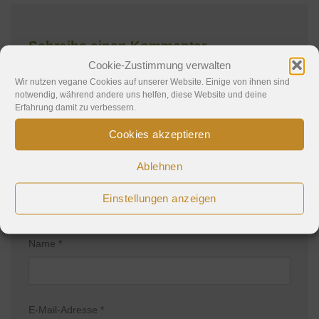
Schreibe einen Kommentar
Cookie-Zustimmung verwalten
Deine E-Mail-Adresse wird nicht veröffentlicht.
Wir nutzen vegane Cookies auf unserer Website. Einige von ihnen sind
notwendig, während andere uns helfen, diese Website und deine
Erforderliche Felder sind mit
*
markiert
Erfahrung damit zu verbessern.
Kommentar
*
Cookies akzeptieren
Ablehnen
Einstellungen anzeigen
Name
*
E-Mail-Adresse
*