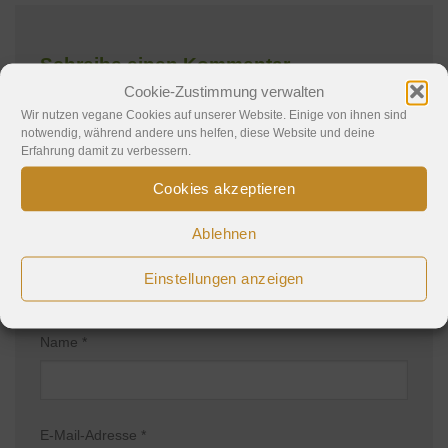
Schreibe einen Kommentar
Cookie-Zustimmung verwalten
Deine E-Mail-Adresse wird nicht veröffentlicht.
Wir nutzen vegane Cookies auf unserer Website. Einige von ihnen sind
notwendig, während andere uns helfen, diese Website und deine
Erforderliche Felder sind mit
*
markiert
Erfahrung damit zu verbessern.
Kommentar
*
Cookies akzeptieren
Ablehnen
Einstellungen anzeigen
Name
*
E-Mail-Adresse
*