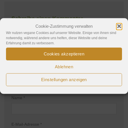
Schreibe einen Kommentar
Cookie-Zustimmung verwalten
Deine E-Mail-Adresse wird nicht veröffentlicht.
Wir nutzen vegane Cookies auf unserer Website. Einige von ihnen sind
notwendig, während andere uns helfen, diese Website und deine
Erforderliche Felder sind mit
*
markiert
Erfahrung damit zu verbessern.
Kommentar
*
Cookies akzeptieren
Ablehnen
Einstellungen anzeigen
Name
*
E-Mail-Adresse
*