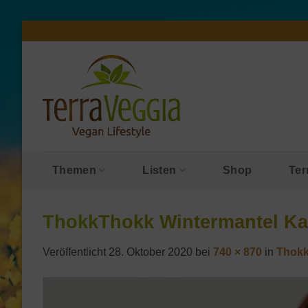
Zum
Inhalt
springen
Themen
Listen
Shop
Ter
ThokkThokk Wintermantel Ka
Veröffentlicht
28. Oktober 2020
bei
740 × 870
in
Thokk