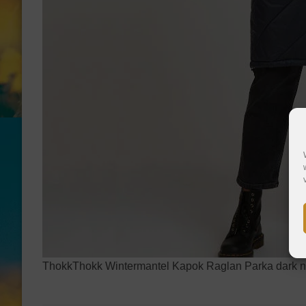
ThokkThokk Wintermantel Kapok Raglan Parka dark 