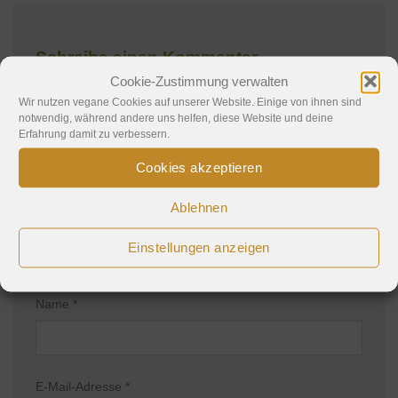
Schreibe einen Kommentar
Cookie-Zustimmung verwalten
Deine E-Mail-Adresse wird nicht veröffentlicht.
Wir nutzen vegane Cookies auf unserer Website. Einige von ihnen sind
notwendig, während andere uns helfen, diese Website und deine
Erforderliche Felder sind mit
*
markiert
Erfahrung damit zu verbessern.
Kommentar
*
Cookies akzeptieren
Ablehnen
Einstellungen anzeigen
Name
*
E-Mail-Adresse
*