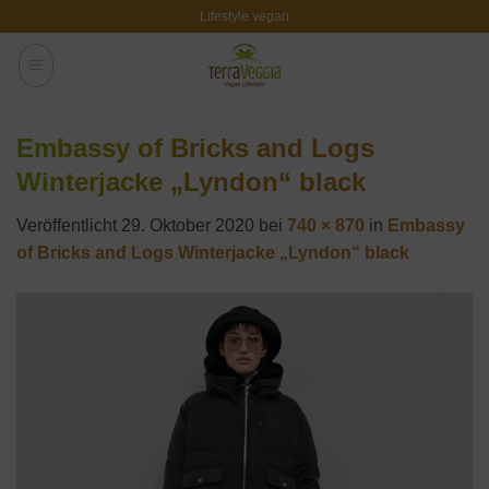
Zum
Lifestyle vegan
Inhalt
springen
Embassy of Bricks and Logs
Winterjacke „Lyndon“ black
Veröffentlicht
29. Oktober 2020
bei
740 × 870
in
Embassy
of Bricks and Logs Winterjacke „Lyndon“ black