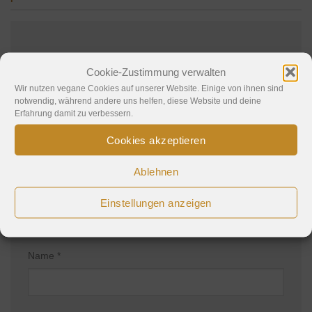
Schreibe einen Kommentar
Cookie-Zustimmung verwalten
Wir nutzen vegane Cookies auf unserer Website. Einige von ihnen sind
Deine E-Mail-Adresse wird nicht veröffentlicht.
notwendig, während andere uns helfen, diese Website und deine
Erforderliche Felder sind mit
*
markiert
Erfahrung damit zu verbessern.
Kommentar
*
Cookies akzeptieren
Ablehnen
Einstellungen anzeigen
Name
*