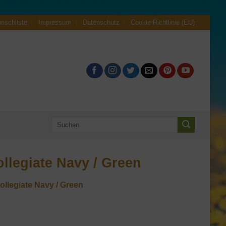
nschliste
Impressum
Datenschutz
Cookie-Richtlinie (EU)
Suchen
nach:
llegiate Navy / Green
llegiate Navy / Green