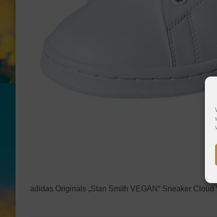
adidas Originals „Stan Smith VEGAN“ Sneaker Cloud W