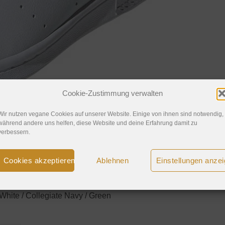
Cookie-Zustimmung verwalten
Wir nutzen vegane Cookies auf unserer Website. Einige von ihnen sind notwendig,
während andere uns helfen, diese Website und deine Erfahrung damit zu
verbessern.
Cookies akzeptieren
Ablehnen
Einstellungen anze
hite / Collegiate Navy / Green