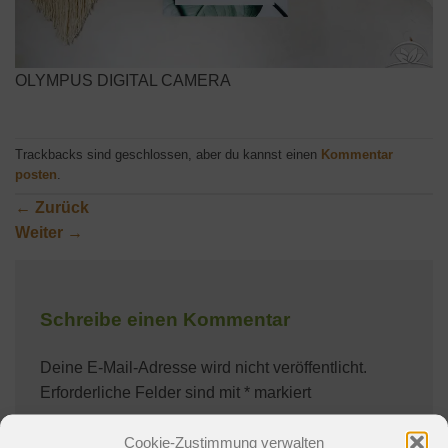
OLYMPUS DIGITAL CAMERA
Trackbacks sind geschlossen, aber du kannst einen
Kommentar
posten
.
←
Zurück
Weiter
→
Schreibe einen Kommentar
Deine E-Mail-Adresse wird nicht veröffentlicht.
Erforderliche Felder sind mit
*
markiert
Kommentar
*
Cookie-Zustimmung verwalten