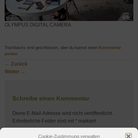
OLYMPUS DIGITAL CAMERA
Trackbacks sind geschlossen, aber du kannst einen
Kommentar
posten
.
←
Zurück
Weiter
→
Schreibe einen Kommentar
Deine E-Mail-Adresse wird nicht veröffentlicht.
Erforderliche Felder sind mit
*
markiert
Kommentar
*
Cookie-Zustimmung verwalten