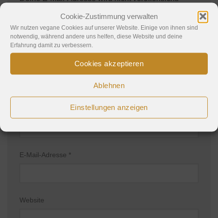
Erforderliche Felder sind mit
*
markiert
Cookie-Zustimmung verwalten
Kommentar
*
Wir nutzen vegane Cookies auf unserer Website. Einige von ihnen sind
notwendig, während andere uns helfen, diese Website und deine
Erfahrung damit zu verbessern.
Cookies akzeptieren
Ablehnen
Einstellungen anzeigen
Name
*
E-Mail-Adresse
*
Website