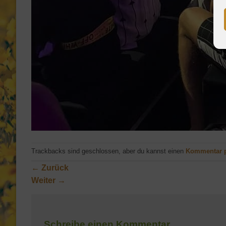
Trackbacks sind geschlossen, aber du kannst einen
Kommentar 
←
Zurück
Weiter
→
Schreibe einen Kommentar