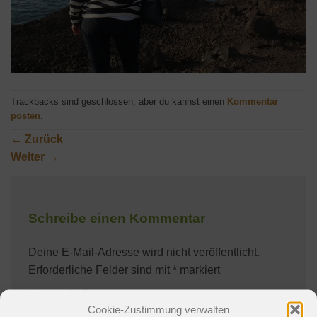
Trackbacks sind geschlossen, aber du kannst einen
Kommentar
posten
.
←
Zurück
Weiter
→
Schreibe einen Kommentar
Deine E-Mail-Adresse wird nicht veröffentlicht.
Erforderliche Felder sind mit
*
markiert
Kommentar
*
Cookie-Zustimmung verwalten