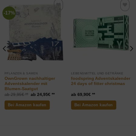
-17%
Zur
Zur
Wunschliste
Wunschliste
hinzufügen
hinzufügen
PFLANZEN & SAMEN
LEBENSMITTEL UND GETRÄNKE
OwnGrown nachhaltiger
foodspring Adventskalender
Adventskalender mit
24 days of fitter christmas
Blumen-Saatgut
Ursprünglicher
Aktueller
29,95
€
24,95
€
69,90
€
Preis
Preis
war:
ist:
Bei Amazon kaufen
Bei Amazon kaufen
29,95€
24,95€.