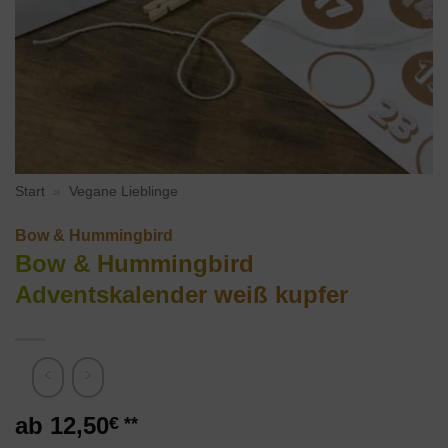
Start
»
Vegane Lieblinge
Bow & Hummingbird
Bow & Hummingbird
Adventskalender weiß kupfer
12,50
€