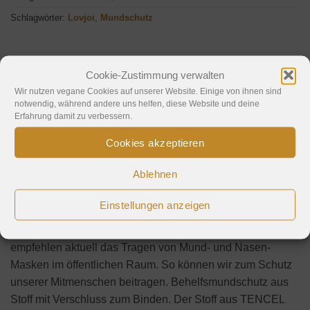
Schlagwörter:
Lovjoi
,
Mundschutz
Cookie-Zustimmung verwalten
Wir nutzen vegane Cookies auf unserer Website. Einige von ihnen sind
Beschreibung
notwendig, während andere uns helfen, diese Website und deine
Erfahrung damit zu verbessern.
Hinweise
Cookies akzeptieren
Behelfsmundschutz SALUTA aus 100% TENCEL
Ablehnen
Lyocellfasern: Eine hervorragende Alternative zu
medizinischen Masken, die derzeit aufgrund geringer
Einstellungen anzeigen
Verfügbarkeit und hohen Bedarfs unbedingt Fachpersonal
vorbehalten bleiben müssen. Führende Virologen
empfehlen aktuell das Tragen von Mund- und Nasen-
Masken im öffentlichen Raum. So können wir zum Schutz
unserer Mitmenschen beitragen. Behelfsmundschutz aus
Stoff mit Verschluss zum Binden. Der Stoff aus TENCEL