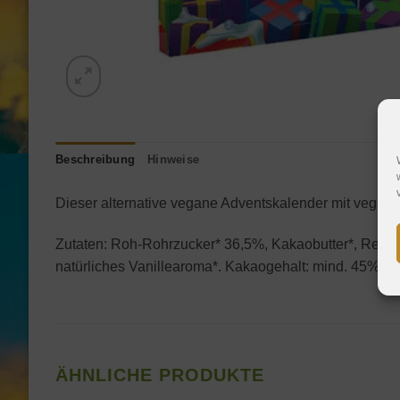
Beschreibung
Hinweise
Dieser alternative vegane Adventskalender mit veganer
Zutaten: Roh-Rohrzucker* 36,5%, Kakaobutter*, Reisp
natürliches Vanillearoma*. Kakaogehalt: mind. 45% * =
ÄHNLICHE PRODUKTE