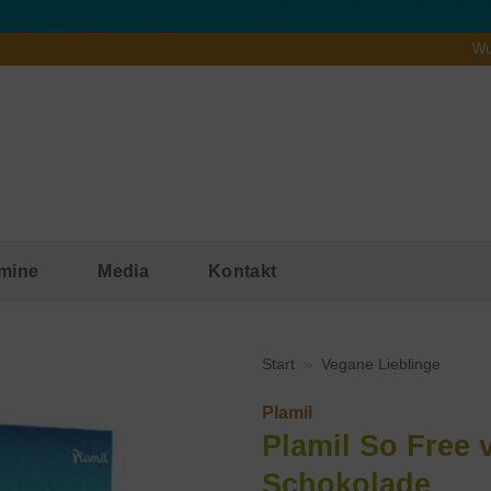
Wu
mine
Media
Kontakt
Start
»
Vegane Lieblinge
Plamil
Plamil So Free
Schokolade