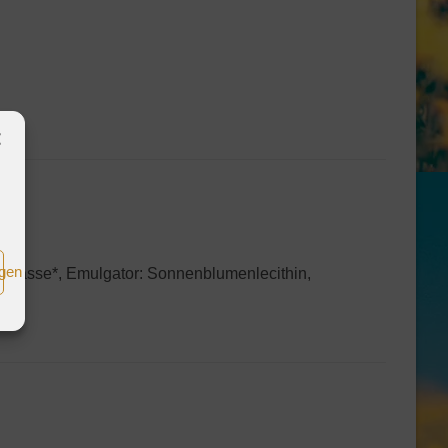
igen
aomasse*, Emulgator: Sonnenblumenlecithin,