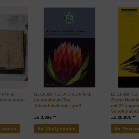
ETRÄNKE
LEBENSMITTEL UND GETRÄNKE
LEBENSMITTEL
ntskalender
Lebensbaum Tee
Zotter Nashi
Adventskalender groß
mit 24 vegan
Schokoladen
3,99
€
28,00
€
 kaufen
Bei Vitafy kaufen
Bei Amazo