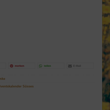
merken
teilen
E-Mail
änke
ventskalender Süsses