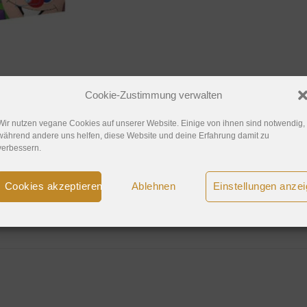
Cookie-Zustimmung verwalten
Wir nutzen vegane Cookies auf unserer Website. Einige von ihnen sind notwendig,
während andere uns helfen, diese Website und deine Erfahrung damit zu
verbessern.
 Schokolade wird in der eigenen Fabrik von Plamil hergestellt.
Cookies akzeptieren
Ablehnen
Einstellungen anze
ulver* 16,3% (Reissirup-Pulver*, Reisstärke*, Reismehl*), Kak
 aus kontrolliert biologischem Anbau