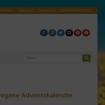
nschliste
Impressum
Datenschutz
Cookie-Richtlinie (EU)
Suche
nach:
 vegane Adventskalender