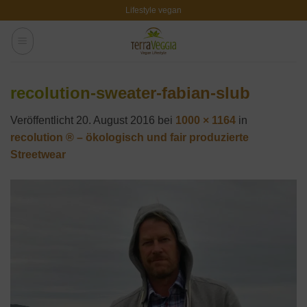
Zum
Lifestyle vegan
Inhalt
springen
recolution-sweater-fabian-slub
Veröffentlicht
20. August 2016
bei
1000 × 1164
in
recolution ® – ökologisch und fair produzierte
Streetwear