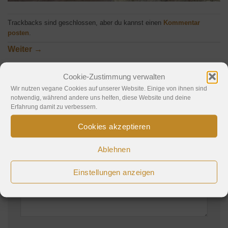
Trackbacks sind geschlossen, aber du kannst einen
Kommentar
posten
.
Weiter
→
Cookie-Zustimmung verwalten
Wir nutzen vegane Cookies auf unserer Website. Einige von ihnen sind
Schreibe einen Kommentar
notwendig, während andere uns helfen, diese Website und deine
Erfahrung damit zu verbessern.
Deine E-Mail-Adresse wird nicht veröffentlicht.
Cookies akzeptieren
Erforderliche Felder sind mit
*
markiert
Kommentar
*
Ablehnen
Einstellungen anzeigen