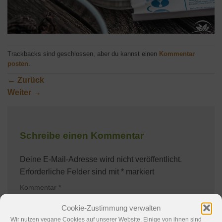
Trackbacks sind geschlossen, aber du kannst einen
Kommentar
posten
.
←
Zurück
Weiter
→
Schreibe einen Kommentar
Deine E-Mail-Adresse wird nicht veröffentlicht.
Erforderliche Felder sind mit
*
markiert
Kommentar
*
Cookie-Zustimmung verwalten
Wir nutzen vegane Cookies auf unserer Website. Einige von ihnen sind