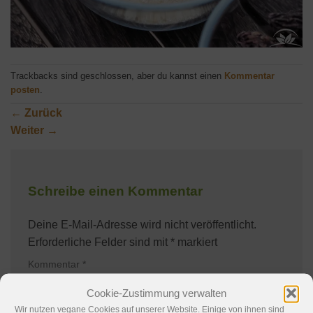
Trackbacks sind geschlossen, aber du kannst einen
Kommentar
posten
.
←
Zurück
Weiter
→
Schreibe einen Kommentar
Deine E-Mail-Adresse wird nicht veröffentlicht.
Erforderliche Felder sind mit
*
markiert
Kommentar
*
Cookie-Zustimmung verwalten
Wir nutzen vegane Cookies auf unserer Website. Einige von ihnen sind