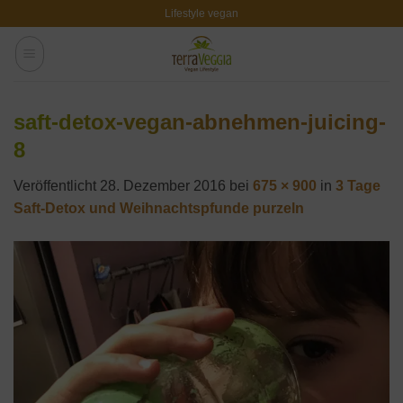
Zum
Lifestyle vegan
Inhalt
springen
saft-detox-vegan-abnehmen-juicing-
8
Veröffentlicht
28. Dezember 2016
bei
675 × 900
in
3 Tage
Saft-Detox und Weihnachtspfunde purzeln