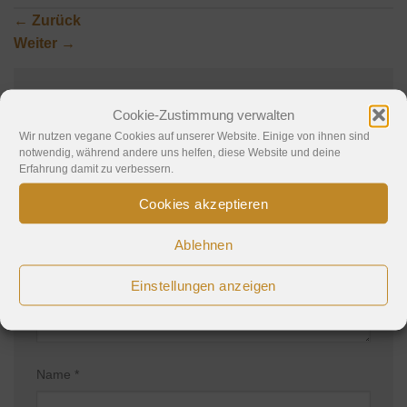
←
Zurück
Weiter
→
Cookie-Zustimmung verwalten
Schreibe einen Kommentar
Wir nutzen vegane Cookies auf unserer Website. Einige von ihnen sind
notwendig, während andere uns helfen, diese Website und deine
Deine E-Mail-Adresse wird nicht veröffentlicht.
Erfahrung damit zu verbessern.
Erforderliche Felder sind mit
*
markiert
Cookies akzeptieren
Kommentar
*
Ablehnen
Einstellungen anzeigen
Name
*