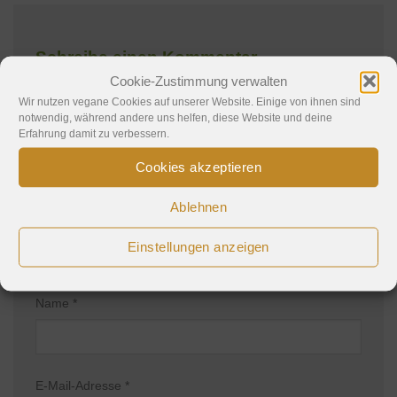
Schreibe einen Kommentar
Cookie-Zustimmung verwalten
Deine E-Mail-Adresse wird nicht veröffentlicht.
Wir nutzen vegane Cookies auf unserer Website. Einige von ihnen sind
notwendig, während andere uns helfen, diese Website und deine
Erforderliche Felder sind mit
*
markiert
Erfahrung damit zu verbessern.
Kommentar
*
Cookies akzeptieren
Ablehnen
Einstellungen anzeigen
Name
*
E-Mail-Adresse
*