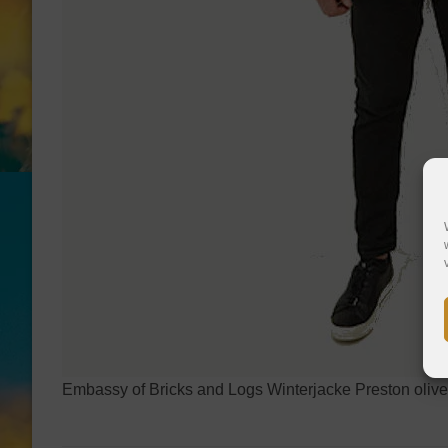
Embassy of Bricks and Logs Winterjacke Preston olive