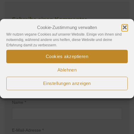
Schreibe einen Kommentar
Cookie-Zustimmung verwalten
Deine E-Mail-Adresse wird nicht veröffentlicht.
Wir nutzen vegane Cookies auf unserer Website. Einige von ihnen sind
notwendig, während andere uns helfen, diese Website und deine
Erforderliche Felder sind mit
*
markiert
Erfahrung damit zu verbessern.
Kommentar
*
Cookies akzeptieren
Ablehnen
Einstellungen anzeigen
Name
*
E-Mail-Adresse
*