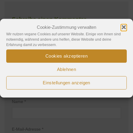
Schreibe einen Kommentar
Cookie-Zustimmung verwalten
Deine E-Mail-Adresse wird nicht veröffentlicht.
Wir nutzen vegane Cookies auf unserer Website. Einige von ihnen sind
notwendig, während andere uns helfen, diese Website und deine
Erforderliche Felder sind mit
*
markiert
Erfahrung damit zu verbessern.
Kommentar
*
Cookies akzeptieren
Ablehnen
Einstellungen anzeigen
Name
*
E-Mail-Adresse
*