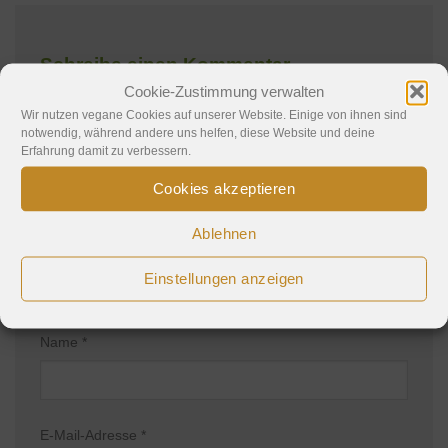
Schreibe einen Kommentar
Cookie-Zustimmung verwalten
Deine E-Mail-Adresse wird nicht veröffentlicht.
Wir nutzen vegane Cookies auf unserer Website. Einige von ihnen sind
notwendig, während andere uns helfen, diese Website und deine
Erforderliche Felder sind mit
*
markiert
Erfahrung damit zu verbessern.
Kommentar
*
Cookies akzeptieren
Ablehnen
Einstellungen anzeigen
Name
*
E-Mail-Adresse
*