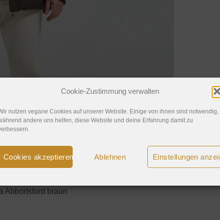
Cookie-Zustimmung verwalten
Wir nutzen vegane Cookies auf unserer Website. Einige von ihnen sind notwendig,
während andere uns helfen, diese Website und deine Erfahrung damit zu
verbessern.
Cookies akzeptieren
Ablehnen
Einstellungen anze
a Abbortsford braun