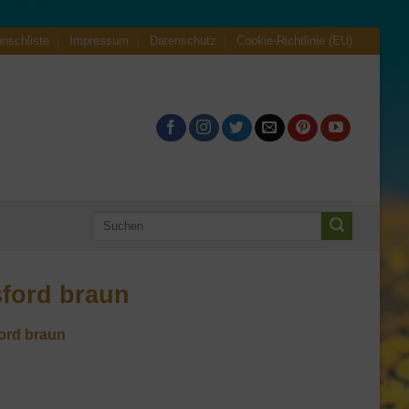
nschliste
Impressum
Datenschutz
Cookie-Richtlinie (EU)
Suchen
nach:
sford braun
ord braun