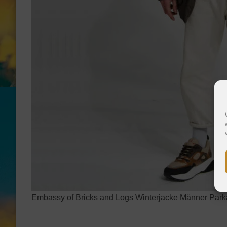
Embassy of Bricks and Logs Winterjacke Männer Park