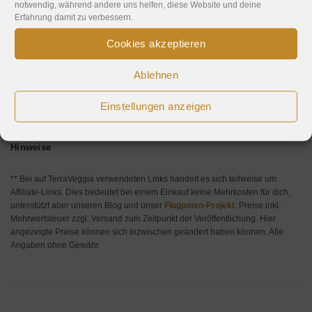
notwendig, während andere uns helfen, diese Website und deine
Zur Wunschliste hinzufügen
Erfahrung damit zu verbessern.
Kategorie:
Jacken & Mäntel
Cookies akzeptieren
Schlagwörter:
braun
,
Embassy of Bricks and Logs
,
Herren
,
PETA-
Approved Vegan
,
Winter
,
Winterjacke
Ablehnen
Einstellungen anzeigen
Hinweise
** Bei auf TerraVeggia verwendeten Links handelt es sich teilweise um
Affiliate-Links. Dies bedeutet bei einem Einkauf keine Mehrkosten für dich,
unterstützt aber unseren Blog und unser
Flugpaten-Projekt
. Preise inkl.
Mehrwertsteuer zzgl. Versand zum Zeitpunkt der Veröffentlichung. Hier
angezeigte Preise können sich inzwischen geändert haben können. Alle
Angaben ohne Gewähr.