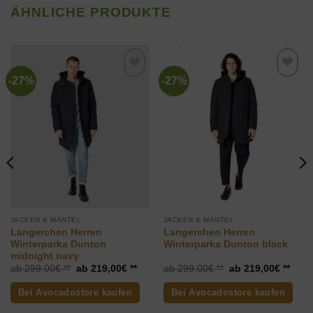
ÄHNLICHE PRODUKTE
-27%
-27%
Zur
Zur
Wunschliste
Wunschliste
hinzufügen
hinzufügen
JACKEN & MÄNTEL
JACKEN & MÄNTEL
Langerchen Herren
Langerchen Herren
Winterparka Dunton
Winterparka Dunton black
midnight navy
Ursprünglicher
Aktueller
Ursprünglicher
Aktue
299,00
€
219,00
€
299,00
€
219,00
€
Preis
Preis
Preis
Preis
war:
ist:
war:
ist:
Bei Avocadostore kaufen
Bei Avocadostore kaufen
299,00€
219,00€.
299,00€
219,