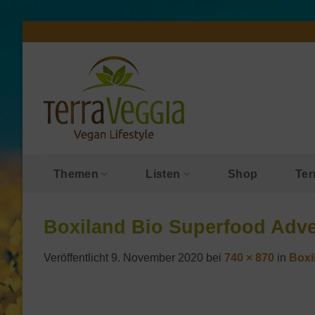
Zum
Inhalt
springen
Themen
Listen
Shop
Ter
Boxiland Bio Superfood Adv
Veröffentlicht
9. November 2020
bei
740 × 870
in
Boxi