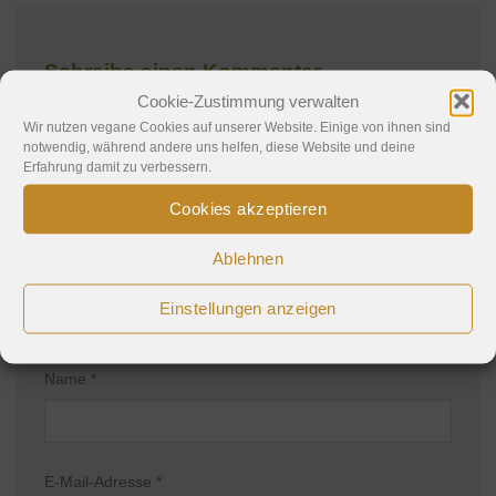
Schreibe einen Kommentar
Cookie-Zustimmung verwalten
Deine E-Mail-Adresse wird nicht veröffentlicht.
Wir nutzen vegane Cookies auf unserer Website. Einige von ihnen sind
notwendig, während andere uns helfen, diese Website und deine
Erforderliche Felder sind mit
*
markiert
Erfahrung damit zu verbessern.
Kommentar
*
Cookies akzeptieren
Ablehnen
Einstellungen anzeigen
Name
*
E-Mail-Adresse
*