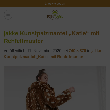
Zum
Lifestyle vegan
Inhalt
springen
jakke Kunstpelzmantel „Katie“ mit
Rehfellmuster
Veröffentlicht
11. November 2020
bei
740 × 870
in
jakke
Kunstpelzmantel „Katie“ mit Rehfellmuster