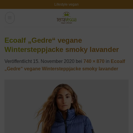
Zum
Lifestyle vegan
Inhalt
springen
Ecoalf „Gedre“ vegane
Wintersteppjacke smoky lavander
Veröffentlicht
15. November 2020
bei
740 × 870
in
Ecoalf
„Gedre“ vegane Wintersteppjacke smoky lavander