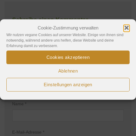
Schreibe einen Kommentar
Cookie-Zustimmung verwalten
Deine E-Mail-Adresse wird nicht veröffentlicht.
Wir nutzen vegane Cookies auf unserer Website. Einige von ihnen sind
notwendig, während andere uns helfen, diese Website und deine
Erforderliche Felder sind mit
*
markiert
Erfahrung damit zu verbessern.
Kommentar
*
Cookies akzeptieren
Ablehnen
Einstellungen anzeigen
Name
*
E-Mail-Adresse
*