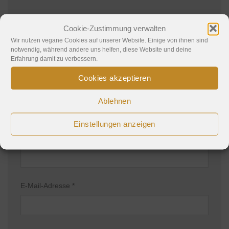
Deine E-Mail-Adresse wird nicht veröffentlicht.
Cookie-Zustimmung verwalten
Erforderliche Felder sind mit
*
markiert
Wir nutzen vegane Cookies auf unserer Website. Einige von ihnen sind
notwendig, während andere uns helfen, diese Website und deine
Kommentar
*
Erfahrung damit zu verbessern.
Cookies akzeptieren
Ablehnen
Einstellungen anzeigen
Name
*
E-Mail-Adresse
*