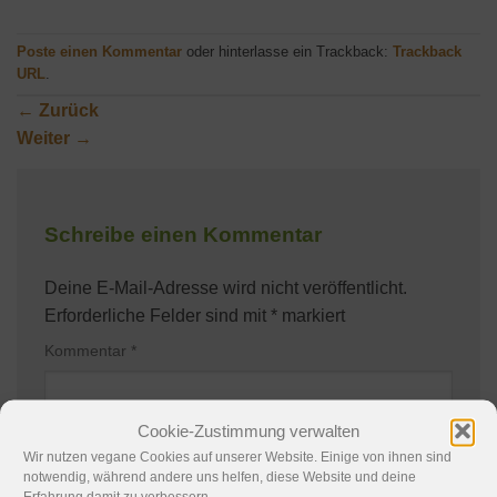
Poste einen Kommentar
oder hinterlasse ein Trackback:
Trackback
URL
.
←
Zurück
Weiter
→
Schreibe einen Kommentar
Deine E-Mail-Adresse wird nicht veröffentlicht.
Erforderliche Felder sind mit
*
markiert
Kommentar
*
Cookie-Zustimmung verwalten
Wir nutzen vegane Cookies auf unserer Website. Einige von ihnen sind
notwendig, während andere uns helfen, diese Website und deine
Erfahrung damit zu verbessern.