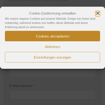
Deine E-Mail-Adresse wird nicht veröffentlicht.
Cookie-Zustimmung verwalten
Erforderliche Felder sind mit
*
markiert
Wir nutzen vegane Cookies auf unserer Website. Einige von ihnen sind
notwendig, während andere uns helfen, diese Website und deine
Kommentar
*
Erfahrung damit zu verbessern.
Cookies akzeptieren
Ablehnen
Einstellungen anzeigen
Name
*
E-Mail-Adresse
*