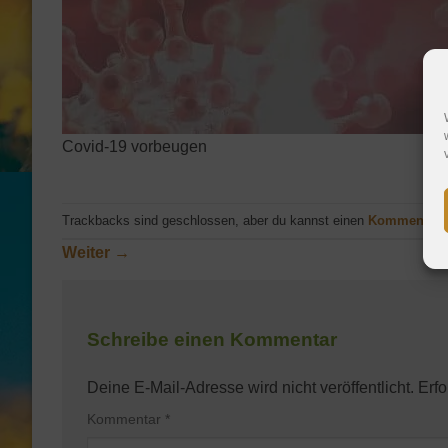
Covid-19 vorbeugen
Trackbacks sind geschlossen, aber du kannst einen
Kommentar 
Weiter
→
Schreibe einen Kommentar
Deine E-Mail-Adresse wird nicht veröffentlicht.
Erfo
Kommentar
*