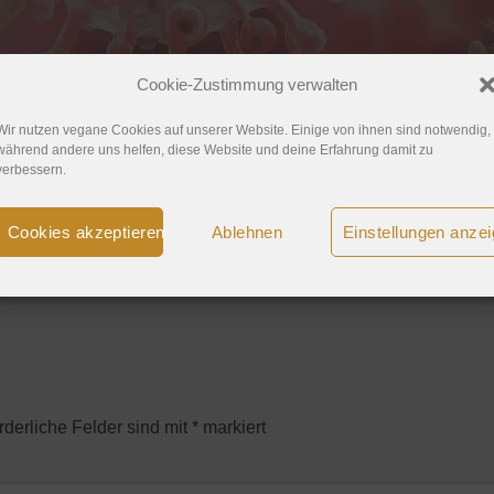
Cookie-Zustimmung verwalten
Wir nutzen vegane Cookies auf unserer Website. Einige von ihnen sind notwendig,
während andere uns helfen, diese Website und deine Erfahrung damit zu
verbessern.
Cookies akzeptieren
Ablehnen
Einstellungen anze
posten
.
rderliche Felder sind mit
*
markiert