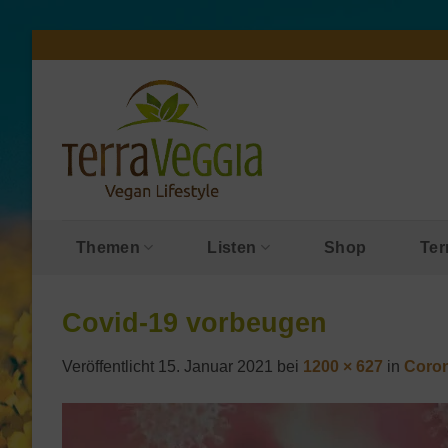
Zum
Inhalt
springen
Themen
Listen
Shop
Ter
Covid-19 vorbeugen
Veröffentlicht
15. Januar 2021
bei
1200 × 627
in
Coron