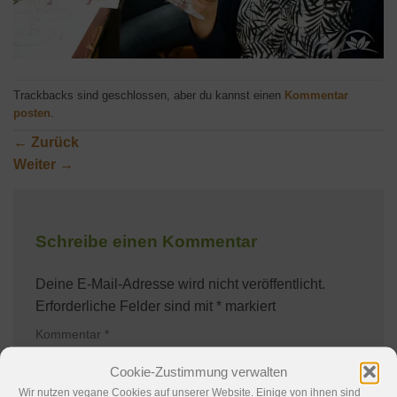
Trackbacks sind geschlossen, aber du kannst einen
Kommentar
posten
.
←
Zurück
Weiter
→
Schreibe einen Kommentar
Deine E-Mail-Adresse wird nicht veröffentlicht.
Erforderliche Felder sind mit
*
markiert
Kommentar
*
Cookie-Zustimmung verwalten
Wir nutzen vegane Cookies auf unserer Website. Einige von ihnen sind