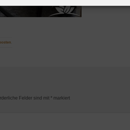
posten
.
rderliche Felder sind mit
*
markiert