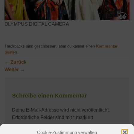
OLYMPUS DIGITAL CAMERA
Trackbacks sind geschlossen, aber du kannst einen
Kommentar
posten
.
←
Zurück
Weiter
→
Schreibe einen Kommentar
Deine E-Mail-Adresse wird nicht veröffentlicht.
Erforderliche Felder sind mit
*
markiert
Kommentar
*
Cookie-Zustimmung verwalten