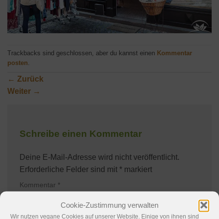
Trackbacks sind geschlossen, aber du kannst einen
Kommentar
posten
.
←
Zurück
Weiter
→
Schreibe einen Kommentar
Deine E-Mail-Adresse wird nicht veröffentlicht.
Erforderliche Felder sind mit
*
markiert
Kommentar
*
Cookie-Zustimmung verwalten
Wir nutzen vegane Cookies auf unserer Website. Einige von ihnen sind