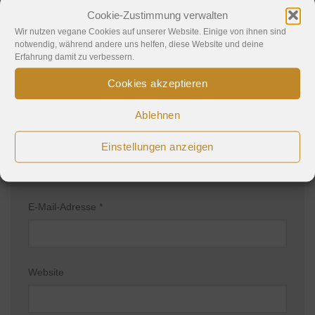
Cookie-Zustimmung verwalten
Kommentar
*
Wir nutzen vegane Cookies auf unserer Website. Einige von ihnen sind
notwendig, während andere uns helfen, diese Website und deine
Erfahrung damit zu verbessern.
Cookies akzeptieren
Ablehnen
Name
*
Einstellungen anzeigen
E-Mail-Adresse
*
Website