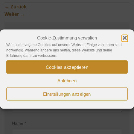
←
Zurück
Weiter
→
Cookie-Zustimmung verwalten
Schreibe einen Kommentar
Wir nutzen vegane Cookies auf unserer Website. Einige von ihnen sind
notwendig, während andere uns helfen, diese Website und deine
Deine E-Mail-Adresse wird nicht veröffentlicht.
Erfahrung damit zu verbessern.
Erforderliche Felder sind mit
*
markiert
Cookies akzeptieren
Kommentar
*
Ablehnen
Einstellungen anzeigen
Name
*