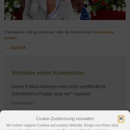
Trackbacks sind geschlossen, aber du kannst einen
Kommentar
posten
.
←
Zurück
Schreibe einen Kommentar
Deine E-Mail-Adresse wird nicht veröffentlicht.
Erforderliche Felder sind mit
*
markiert
Kommentar
*
Cookie-Zustimmung verwalten
Wir nutzen vegane Cookies auf unserer Website. Einige von ihnen sind