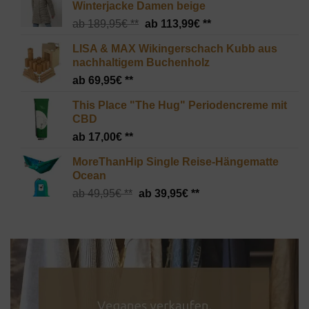
Winterjacke Damen beige
Ursprünglicher
Aktueller
189,95
€
113,99
€
Preis
Preis
LISA & MAX Wikingerschach Kubb aus
war:
ist:
nachhaltigem Buchenholz
189,95€
113,99€.
69,95
€
This Place "The Hug" Periodencreme mit
CBD
17,00
€
MoreThanHip Single Reise-Hängematte
Ocean
Ursprünglicher
Aktueller
49,95
€
39,95
€
Preis
Preis
war:
ist:
49,95€
39,95€.