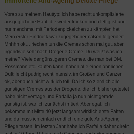
Immortelle Anti-Ageing Deluxe Pflege
Vorab zu meinem Hauttyp: Ich habe recht unkomplizierte
ausgeglichene Haut, die weder trocken noch fettig ist und
nur manchmal mit Periodenpickelchen zu kämpfen hat.
Mein erster Eindruck war zugegebenermaßen folgender:
Mhhhh ok… riechen tun die Cremes schon mal gut, aber
irgendwie sehr nach Drogerie-Creme. Du weißt was ich
meine? Viele der günstigeren Cremes, die man bei DM,
Rossmann etc. kaufen kann, haben alle einen ähnlichen
Duft: leicht pudrig recht intensiv, im Großen und Ganzen
ok, aber auch nicht wirklich toll. Da ich so ziemlich alle
günstigen Cremes aus der Drogerie, die ich bisher getestet
habe nicht vertrage und Farfalla ja nun nicht gerade
günstig ist, war ich zunächst irritiert. Aber egal, ich
bekomme mit Mitte 40 jetzt langsam wirklich erste Falten
und da muss ich einfach endlich eine gute Anti-Ageing
Pflege testen. Im letzten Jahr habe ich Farfalla daher direkt
mal in 10 Tage Urlaub nach Griechenland mitgenommen