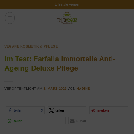
Zum
Lifestyle vegan
Inhalt
springen
VEGANE KOSMETIK & PFLEGE
Im Test: Farfalla Immortelle Anti-
Ageing Deluxe Pflege
VERÖFFENTLICHT AM
3. MÄRZ 2021
VON
NADINE
teilen
3
teilen
merken
teilen
E-Mail