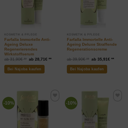
KOSMETIK & PFLEGE
KOSMETIK & PFLEGE
Farfalla Immortelle Anti-
Farfalla Immortelle Anti-
Ageing Deluxe
Ageing Deluxe Straffende
Regenerierendes
Regenerationscreme
Wirkstoffserum
Ursprünglicher
Aktueller
Ursprünglicher
Aktuelle
31,90
€
28,71
€
39,90
€
35,91
€
Preis
Preis
Preis
Preis
war:
ist:
war:
ist:
Bei Najoba kaufen
Bei Najoba kaufen
31,90€
28,71€.
39,90€
35,91€.
-10%
-10%
Zur
Zur
Wunschliste
Wunschliste
hinzufügen
hinzufügen